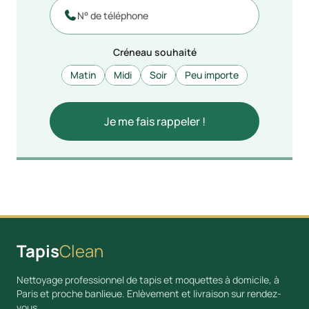

Créneau souhaité
Matin
Midi
Soir
Peu importe
Tapis
Clean
Nettoyage professionnel de tapis et moquettes à domicile, à
Paris et proche banlieue. Enlèvement et livraison sur rendez-
vous.