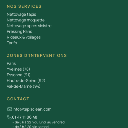
NOS SERVICES
Nettoyage tapis
Nettoyage moquette
Nettoyage après sinistre
Pressing Paris
Rideaux & voilages
Tarifs
ZONES D'INTERVENTIONS
Paris
Yvelines (78)
Essonne (91)
Hauts-de-Seine (92)
Val-de-Marne (94)
CONTACT
info@tapisclean.com

01 47 11 06 48

• de 8 h à 22 h du lundi au vendredi
• de 8 h à 20 h le samedi.