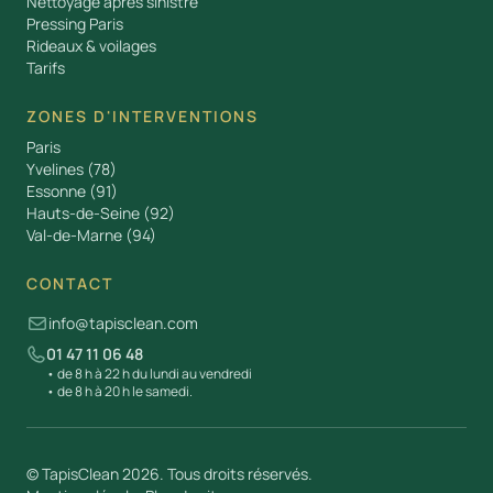
Nettoyage après sinistre
Pressing Paris
Rideaux & voilages
Tarifs
ZONES D'INTERVENTIONS
Paris
Yvelines (78)
Essonne (91)
Hauts-de-Seine (92)
Val-de-Marne (94)
CONTACT
info@tapisclean.com

01 47 11 06 48

• de 8 h à 22 h du lundi au vendredi
• de 8 h à 20 h le samedi.
© TapisClean 2026. Tous droits réservés.